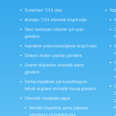
Sistemleri 7/24 izler.
Ra
Arızaları 7/24 otomatik tespit eder.
K
Yanıt vermeyen cihazlar için uyarı
Ü
gönderir.
t
Kaynaklar yetersizleştiğinde tespit eder.
K
s
Önleyici tedbir uyarıları gönderir.
Onarım ekiplerine otomatik alarm
gönderir.
s
Derhal müdahale için koordinasyon
teknik ekiplere otomatik mesaj gönderir.
Otomatik müdahale yapar.
k
Yeniden başlatma, açma, kapama
işlemlerini otomatikleştirir.