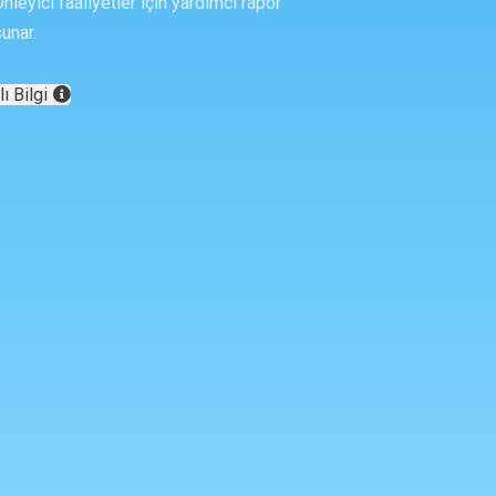
nleyici faaliyetler için yardımcı rapor
unar.
ı Bilgi