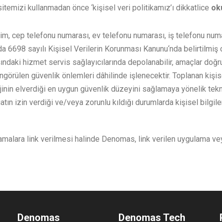
sitemizi kullanmadan önce ‘kişisel veri politikamız’ı dikkatlice
ok
m, cep telefonu numarası, ev telefonu numarası, iş telefonu numar
nda 6698 sayılı Kişisel Verilerin Korunması Kanunu‘nda belirtilmiş o
şındaki hizmet servis sağlayıcılarında depolanabilir, amaçlar doğrul
örülen güvenlik önlemleri dâhilinde işlenecektir. Toplanan kişisel
nin elverdiği en uygun güvenlik düzeyini sağlamaya yönelik tekni
atın izin verdiği ve/veya zorunlu kıldığı durumlarda kişisel bilgile
ara link verilmesi halinde Denomas, link verilen uygulama veya sa
Denomas
Denomas Tech